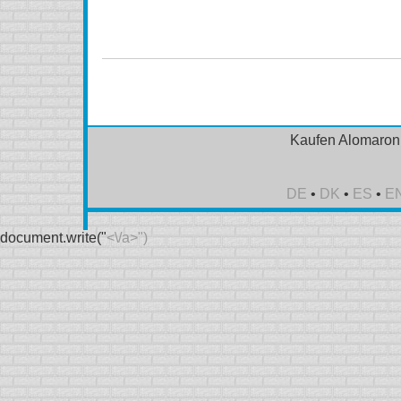
(Zyloprim) Online kein Rezept, bestellen Alomaron (Z
(Zyloprim) oralen Pille
Kaufen Alomaron 
DE
•
DK
•
ES
•
E
document.write("
<\/a>")