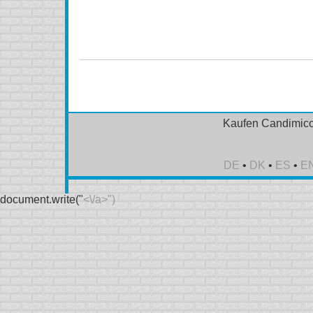
Candimicol (Diflucan) Online kein Rezept, bestellen Ca
Candimicol (Diflucan) oralen
Kaufen Candimicol
DE
•
DK
•
ES
•
E
document.write("
<\/a>")