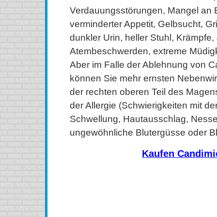
Verdauungsstörungen, Mangel an E
verminderter Appetit, Gelbsucht, 
dunkler Urin, heller Stuhl, Krämpfe,
Atembeschwerden, extreme Müdigk
Aber im Falle der Ablehnung von C
können Sie mehr ernsten Nebenwir
der rechten oberen Teil des Mage
der Allergie (Schwierigkeiten mit d
Schwellung, Hautausschlag, Nessel
ungewöhnliche Blutergüsse oder B
Kaufen Candimi
kaufen Candimicol (Diflucan) Online, kaufen Candimicol 
kaufen Candimicol (Diflucan) ohne Rezept, kaufen Candi
Candimicol (Diflucan) ohne Rezept, kaufen Candimicol
Candimicol (Diflucan) Kanada, bestellen Candimicol 