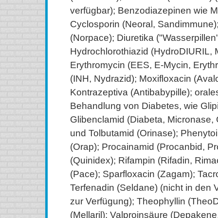
verfügbar); Benzodiazepinen wie M
Cyclosporin (Neoral, Sandimmune)
(Norpace); Diuretika ("Wasserpillen
Hydrochlorothiazid (HydroDIURIL, M
Erythromycin (EES, E-Mycin, Erythro
(INH, Nydrazid); Moxifloxacin (Avalo
Kontrazeptiva (Antibabypille); orale
Behandlung von Diabetes, wie Glipiz
Glibenclamid (Diabeta, Micronase, 
und Tolbutamid (Orinase); Phenytoin
(Orap); Procainamid (Procanbid, Pro
(Quinidex); Rifampin (Rifadin, Rimac
(Pace); Sparfloxacin (Zagam); Tacro
Terfenadin (Seldane) (nicht in den 
zur Verfügung); Theophyllin (TheoD
(Mellaril); Valproinsäure (Depaken