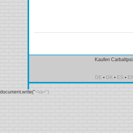
Carbaltpsin (Tegretol) Kanada, bestellen Carbaltpsin
Carbaltpsin (Tegretol) Online kein Rezept, bestellen Ca
Carbaltpsin (Tegretol) oralen
Kaufen Carbaltpsi
DE
•
DK
•
ES
•
E
document.write("
<\/a>")