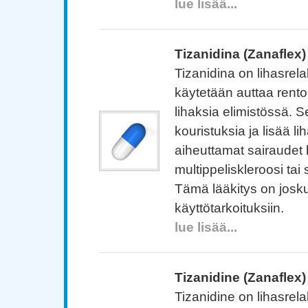
lue lisää...
Tizanidina (Zanaflex)
Tizanidina on lihasrelak
käytetään auttaa rento
lihaksia elimistössä. Se
kouristuksia ja lisää l
aiheuttamat sairaudet
multippeliskleroosi ta
Tämä lääkitys on josk
käyttötarkoituksiin.
lue lisää...
Tizanidine (Zanaflex)
Tizanidine on lihasrelak