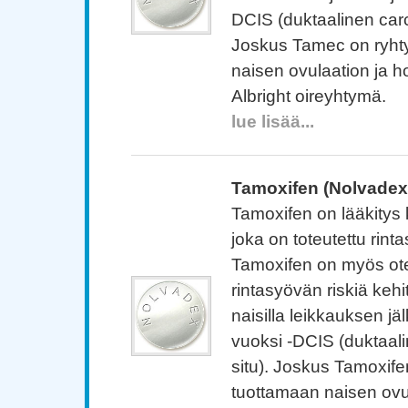
DCIS (duktaalinen carc
Joskus Tamec on ryht
naisen ovulaation ja 
Albright oireyhtymä.
lue lisää...
Tamoxifen (Nolvadex
Tamoxifen on lääkitys 
joka on toteutettu rint
Tamoxifen on myös ote
rintasyövän riskiä kehi
naisilla leikkauksen jä
vuoksi -DCIS (duktaal
situ). Joskus Tamoxife
tuottamaan naisen ovul