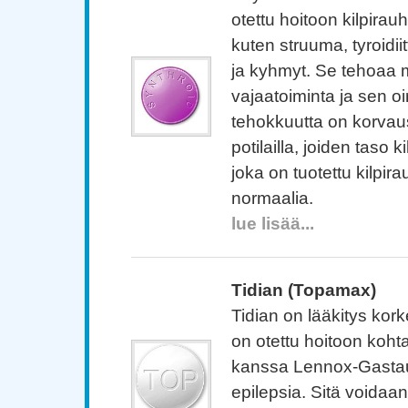
otettu hoitoon kilpirau
kuten struuma, tyroidii
ja kyhmyt. Se tehoaa 
vajaatoiminta ja sen oi
tehokkuutta on korva
potilailla, joiden taso
joka on tuotettu kilpir
normaalia.
lue lisää...
Tidian (Topamax)
Tidian on lääkitys kork
on otettu hoitoon koht
kanssa Lennox-Gastaut
epilepsia. Sitä voidaa