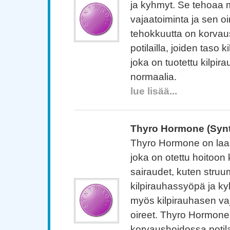
ja kyhmyt. Se tehoaa 
vajaatoiminta ja sen oi
tehokkuutta on korva
potilailla, joiden taso
joka on tuotettu kilpir
normaalia.
lue lisää...
Thyro Hormone (Synt
Thyro Hormone on laadu
joka on otettu hoitoon
sairaudet, kuten struuma
kilpirauhassyöpä ja k
myös kilpirauhasen vaj
oireet. Thyro Hormone
korvaushoidossa potilai