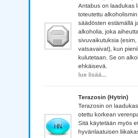
Antabus on laadukas lä
toteutettu alkoholismi
säädösten estämällä 
alkoholia, joka aiheutt
sivuvaikutuksia (esim,
vatsavaivat), kun pien
kulutetaan. Se on alko
ehkäisevä.
lue lisää...
Terazosin (Hytrin)
Terazosin on laadukas 
otettu korkean verenp
Sitä käytetään myös 
hyvänlaatuisen liikaka