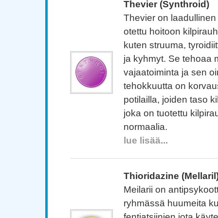
Thevier (Synthroid)
Thevier on laadullinen 
otettu hoitoon kilpirau
kuten struuma, tyroidii
ja kyhmyt. Se tehoaa 
vajaatoiminta ja sen oi
tehokkuutta on korva
potilailla, joiden taso
joka on tuotettu kilpir
normaalia.
lue lisää...
Thioridazine (Mellaril
Meilarii on antipsykoot
ryhmässä huumeita ku
fentiatsiinien jota käy