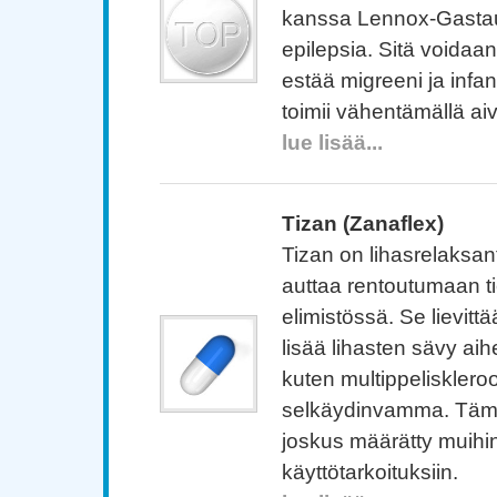
kanssa Lennox-Gastaut
epilepsia. Sitä voidaa
estää migreeni ja infant
toimii vähentämällä ai
lue lisää...
Tizan (Zanaflex)
Tizan on lihasrelaksant
auttaa rentoutumaan tie
elimistössä. Se lievittä
lisää lihasten sävy ai
kuten multippeliskleroo
selkäydinvamma. Tämä
joskus määrätty muihi
käyttötarkoituksiin.