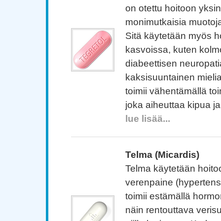
on otettu hoitoon yksinke
monimutkaisia ​​muotoja
Sitä käytetään myös h
kasvoissa, kuten kolm
diabeettisen neuropati
kaksisuuntainen mielial
toimii vähentämällä t
joka aiheuttaa kipua ja
lue lisää...
Telma (Micardis)
Telma käytetään hoito
verenpaine (hypertens
toimii estämällä hormo
näin rentouttava verisu