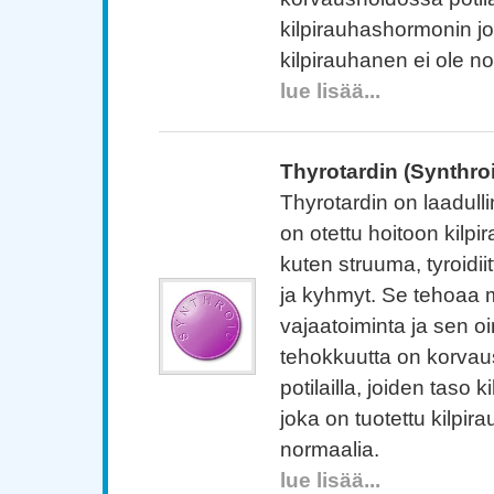
kilpirauhashormonin jo
kilpirauhanen ei ole n
lue lisää...
Thyrotardin (Synthro
Thyrotardin on laadulli
on otettu hoitoon kilpi
kuten struuma, tyroidii
ja kyhmyt. Se tehoaa 
vajaatoiminta ja sen oi
tehokkuutta on korva
potilailla, joiden taso
joka on tuotettu kilpir
normaalia.
lue lisää...