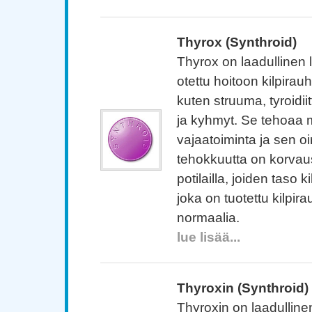
Thyrox (Synthroid)
Thyrox on laadullinen l
otettu hoitoon kilpirau
kuten struuma, tyroidii
ja kyhmyt. Se tehoaa 
vajaatoiminta ja sen oi
tehokkuutta on korva
potilailla, joiden taso
joka on tuotettu kilpir
normaalia.
lue lisää...
Thyroxin (Synthroid)
Thyroxin on laadullinen