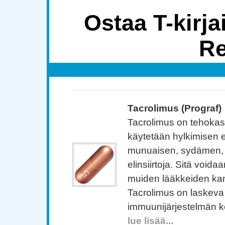
Ostaa T-kirja
Re
Tacrolimus (Prograf)
Tacrolimus on tehokas 
käytetään hylkimisen 
munuaisen, sydämen,
elinsiirtoja. Sitä void
muiden lääkkeiden ka
Tacrolimus on laskeva
immuunijärjestelmän 
lue lisää...