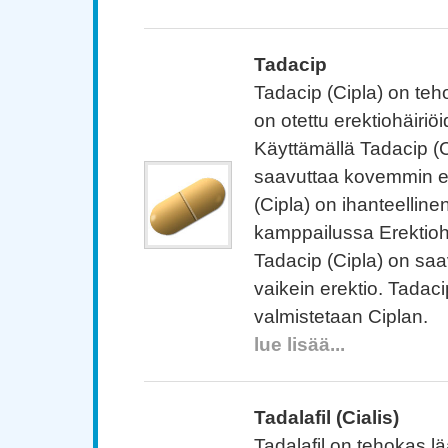
Tadacip
Tadacip (Cipla) on teho
on otettu erektiohäiriö
Käyttämällä Tadacip (C
saavuttaa kovemmin er
(Cipla) on ihanteelline
kamppailussa Erektiohä
Tadacip (Cipla) on saav
vaikein erektio. Tadaci
valmistetaan Ciplan.
lue lisää...
Tadalafil (Cialis)
Tadalafil on tehokas lä