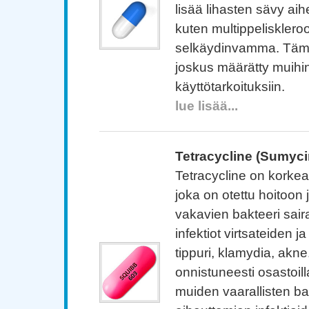
lisää lihasten sävy ai
kuten multippeliskleroo
selkäydinvamma. Tämä
joskus määrätty muihi
käyttötarkoituksiin.
lue lisää...
Tetracycline (Sumyci
Tetracycline on korkea
joka on otettu hoitoon 
vakavien bakteeri sair
infektiot virtsateiden j
tippuri, klamydia, akne
onnistuneesti osastoill
muiden vaarallisten ba