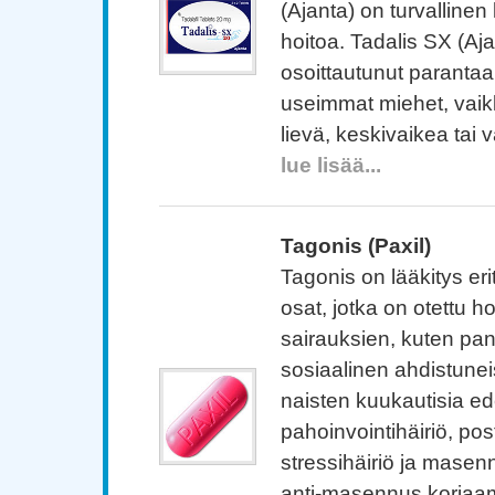
(Ajanta) on turvallinen
hoitoa. Tadalis SX (Aj
osoittautunut parantaa
useimmat miehet, vaik
lievä, keskivaikea tai v
lue lisää...
Tagonis (Paxil)
Tagonis on lääkitys erit
osat, jotka on otettu h
sairauksien, kuten pani
sosiaalinen ahdistunei
naisten kuukautisia ed
pahoinvointihäiriö, po
stressihäiriö ja masenn
anti-masennus korjaam