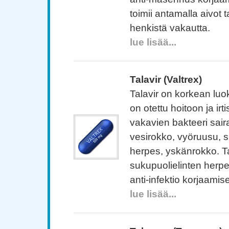
toimii antamalla aivot 
henkistä vakautta.
lue lisää...
Talavir (Valtrex)
Talavir on korkean luok
on otettu hoitoon ja ir
vakavien bakteeri sair
vesirokko, vyöruusu, s
herpes, yskänrokko. Ta
sukupuolielinten herpes
anti-infektio korjaamise
lue lisää...