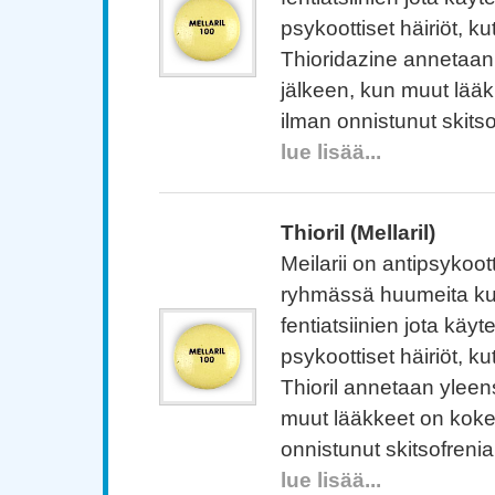
psykoottiset häiriöt, ku
Thioridazine annetaan
jälkeen, kun muut lääk
ilman onnistunut skitso
lue lisää...
Thioril (Mellaril)
Meilarii on antipsykoot
ryhmässä huumeita ku
fentiatsiinien jota käy
psykoottiset häiriöt, ku
Thioril annetaan yleen
muut lääkkeet on kokei
onnistunut skitsofrenia
lue lisää...