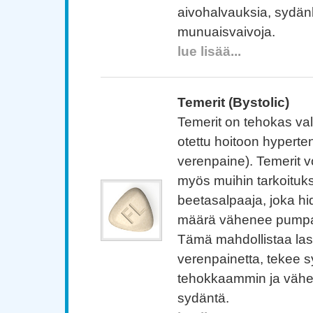
aivohalvauksia, sydän
munuaisvaivoja.
lue lisää...
Temerit (Bystolic)
Temerit on tehokas val
otettu hoitoon hyperte
verenpaine). Temerit 
myös muihin tarkoituks
beetasalpaaja, joka h
määrä vähenee pumpat
Tämä mahdollistaa la
verenpainetta, tekee 
tehokkaammin ja vähe
sydäntä.