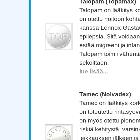
Talopam (Topamax)
Talopam on lääkitys ko
on otettu hoitoon koht
kanssa Lennox-Gastaut
epilepsia. Sitä voidaa
estää migreeni ja infant
Talopam toimii vähent
sekoittaen.
lue lisää...
Tamec (Nolvadex)
Tamec on lääkitys kork
on toteutettu rintasyö
on myös otettu pienen
riskiä kehitystä, varsink
leikkauksen jälkeen ja 