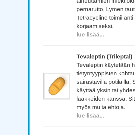
aiheuttamien infektioi
pernarutto, Lymen tau
Tetracycline toimii anti-
korjaamiseksi.
lue lisää...
Tevaleptin (Trileptal)
Tevaleptin käytetään h
tietyntyyppisten kohta
sairastavilla potilailla.
käyttää yksin tai yhd
lääkkeiden kanssa. Si
myös muita ehtoja.
lue lisää...