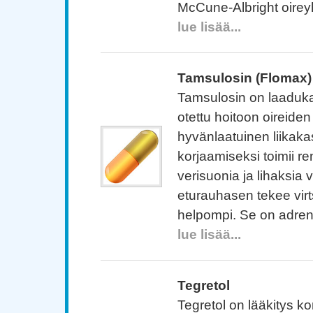
McCune-Albright oirey
lue lisää...
Tamsulosin (Flomax)
Tamsulosin on laadukas
otettu hoitoon oireid
hyvänlaatuinen liikak
korjaamiseksi toimii re
verisuonia ja lihaksia v
eturauhasen tekee vir
helpompi. Se on adren
lue lisää...
Tegretol
Tegretol on lääkitys ko