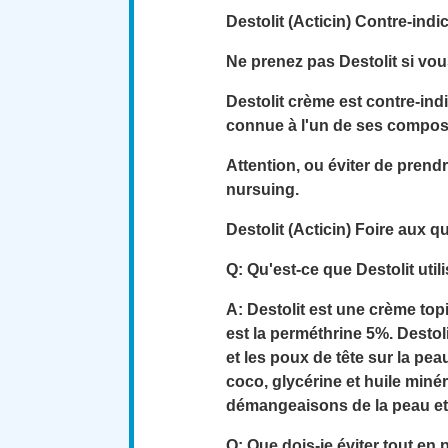
Destolit (Acticin) Contre-indi
Ne prenez pas Destolit si vou
Destolit crème est contre-ind
connue à l'un de ses composa
Attention, ou éviter de prend
nursuing.
Destolit (Acticin) Foire aux q
Q: Qu'est-ce que Destolit util
A: Destolit est une crème top
est la perméthrine 5%. Destoli
et les poux de tête sur la p
coco, glycérine et huile minér
démangeaisons de la peau et 
Q: Que dois-je éviter tout en 