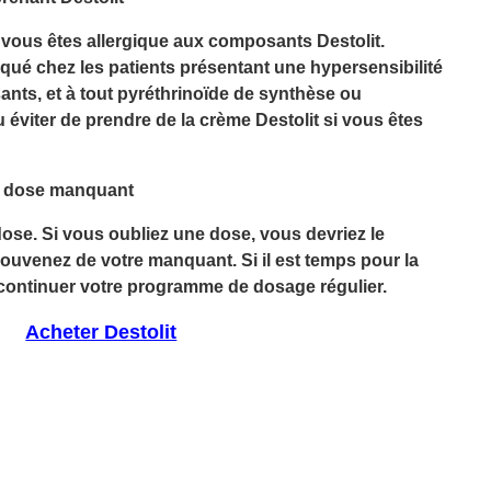
 vous êtes allergique aux composants Destolit.
iqué chez les patients présentant une hypersensibilité
nts, et à tout pyréthrinoïde de synthèse ou
u éviter de prendre de la crème Destolit si vous êtes
de dose manquant
ose. Si vous oubliez une dose, vous devriez le
uvenez de votre manquant. Si il est temps pour la
continuer votre programme de dosage régulier.
Acheter Destolit
eter Destolit (Acticin) en ligne sans ordonnance, acheter Destolit (Acticin) sans
er, acheter Destolit (Acticin) sans ordonnance, acheter Destolit (Acticin) du Canada,
stolit (Acticin) en ligne, Achat Destolit (Acticin) en ligne sans ordonnance, Achat
Acticin) sans ordonnance, Pilule Destolit (Acticin)