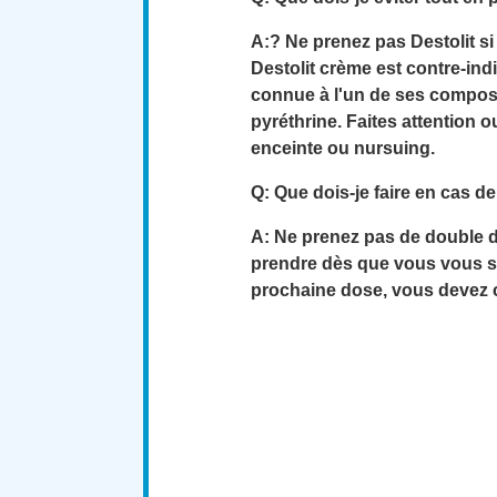
A:? Ne prenez pas Destolit si
Destolit crème est contre-ind
connue à l'un de ses composa
pyréthrine. Faites attention o
enceinte ou nursuing.
Q: Que dois-je faire en cas 
A: Ne prenez pas de double d
prendre dès que vous vous so
prochaine dose, vous devez 
Acheter en ligne Destolit (Acticin), ach
ordonnance, acheter Destolit (Acticin) pas ch
acheter Destolit (Acticin) Canada, Achat De
Destolit (