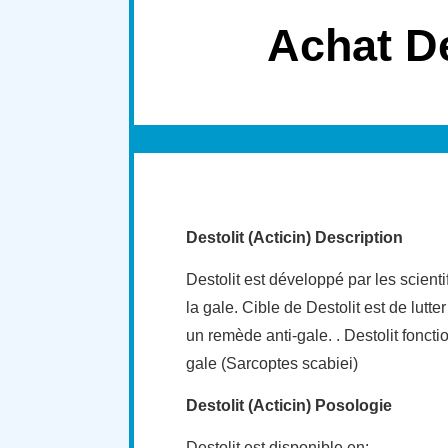
Achat De
Destolit (Acticin) Description
Destolit est développé par les scient
la gale. Cible de Destolit est de lutte
un remède anti-gale. . Destolit foncti
gale (Sarcoptes scabiei)
Destolit (Acticin) Posologie
Destolit est disponible en: