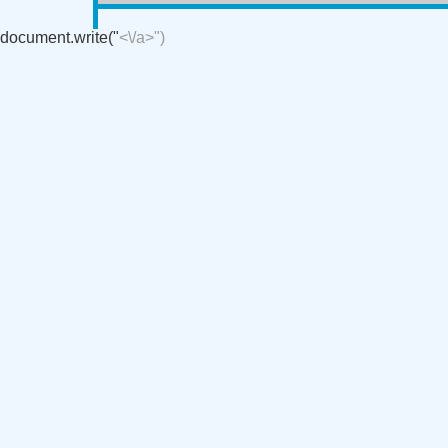
document.write("
<\/a>")