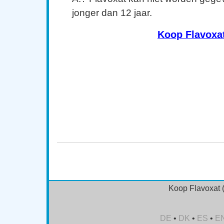
jonger dan 12 jaar.
Koop Flavoxa
Kopen Flavoxat (Urispas) online, kopen Flavoxat (Uris
kopen Flavoxat (Urispas) zonder recept, kopen Flavo
Flavoxat (Urispas) zonder voorschrift, kopen Flavoxa
Flavoxat (Urispas) Canada, inkopen Flavoxat (Urisp
(Urispas) online no prescription, bestelling Flavoxat (
(Urispas) orale pil
Koop Flavoxat 
DE
•
DK
•
ES
•
E