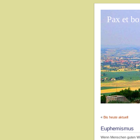
Pax et b
«
Bis heute aktuell
Euphemismus
Wenn Menschen guten Will