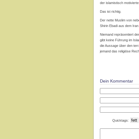
der islamistisch motiviert
Das ist richtig.
Der nette Muslim von nebe
Shirin Ebadi aus dem Iran
Niemand repräsentiert den
gibt keine Führung im Isl
die Aussage über den terr.
jemand das religiöse Rec
Dein Kommentar
Quicktags: