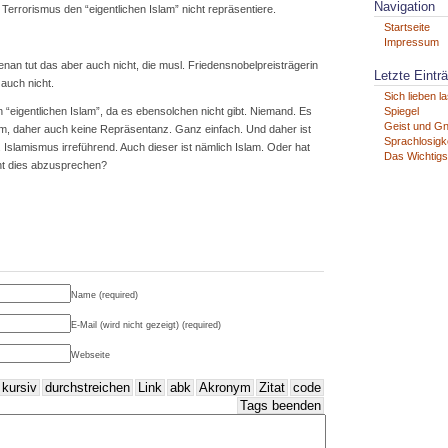
Navigation
e Terrorismus den “eigentlichen Islam” nicht repräsentiere.
Startseite
Impressum
nan tut das aber auch nicht, die musl. Friedensnobelpreisträgerin
Letzte Eintr
 auch nicht.
Sich lieben l
 “eigentlichen Islam”, da es ebensolchen nicht gibt. Niemand. Es
Spiegel
Geist und G
am, daher auch keine Repräsentanz. Ganz einfach. Und daher ist
Sprachlosigke
 Islamismus irreführend. Auch dieser ist nämlich Islam. Oder hat
Das Wichtigs
ht dies abzusprechen?
Name (required)
E-Mail (wird nicht gezeigt) (required)
Webseite