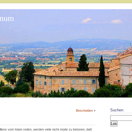
onum
Suchen:
Bescheiden
»
ens vom Islam reden, werden viele nicht müde zu betonen, daß