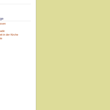
äge
assen
nade
it in der Kirche
te