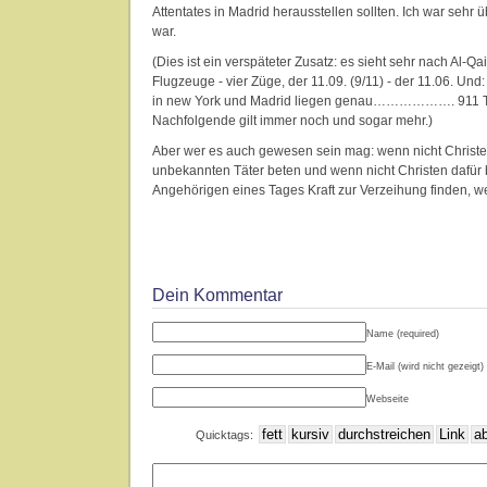
Attentates in Madrid herausstellen sollten. Ich war sehr 
war.
(Dies ist ein verspäteter Zusatz: es sieht sehr nach Al-Qa
Flugzeuge - vier Züge, der 11.09. (9/11) - der 11.06. Und
in new York und Madrid liegen genau………………. 911 T
Nachfolgende gilt immer noch und sogar mehr.)
Aber wer es auch gewesen sein mag: wenn nicht Christen
unbekannten Täter beten und wenn nicht Christen dafür 
Angehörigen eines Tages Kraft zur Verzeihung finden, 
Dein Kommentar
Name (required)
E-Mail (wird nicht gezeigt) 
Webseite
Quicktags: