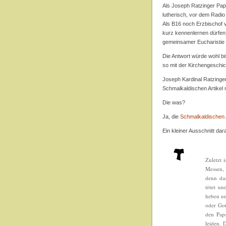
Als Joseph Ratzinger Pap
lutherisch, vor dem Radio
Als B16 noch Erzbischof v
kurz kennenlernen dürfen
gemeinsamer Eucharistie 
Die Antwort würde wohl bis
so mit der Kirchengeschic
Joseph Kardinal Ratzinger
Schmalkaldischen Artikel 
Die was?
Ja, die
Schmalkaldischen A
Ein kleiner Ausschnitt dar
Zuletzt 
Messen, 
denn das
tötet un
heben un
oder Got
den Pap
leiden.