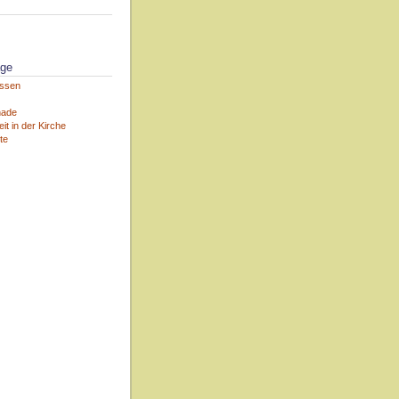
äge
assen
nade
it in der Kirche
te