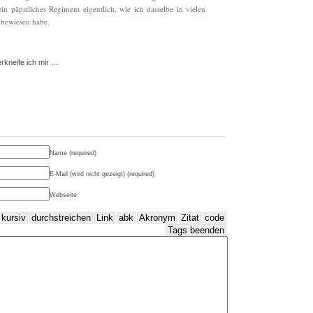
sein päpstliches Regiment eigentlich, wie ich dasselbe in vielen
bewiesen habe.
kneife ich mir …
Name (required)
E-Mail (wird nicht gezeigt) (required)
Webseite