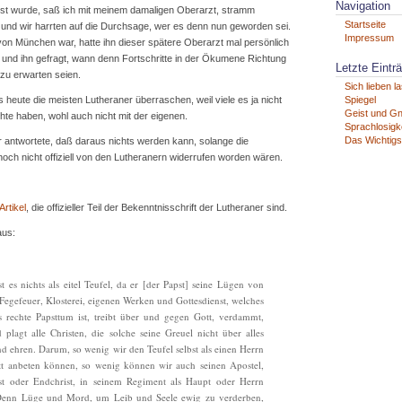
Navigation
st wurde, saß ich mit meinem damaligen Oberarzt, stramm
Startseite
 und wir harrten auf die Durchsage, wer es denn nun geworden sei.
Impressum
on München war, hatte ihn dieser spätere Oberarzt mal persönlich
 und ihn gefragt, wann denn Fortschritte in der Ökumene Richtung
Letzte Eintr
zu erwarten seien.
Sich lieben l
 heute die meisten Lutheraner überraschen, weil viele es ja nicht
Spiegel
Geist und G
hte haben, wohl auch nicht mit der eigenen.
Sprachlosigke
Das Wichtigs
 antwortete, daß daraus nichts werden kann, solange die
noch nicht offiziell von den Lutheranern widerrufen worden wären.
rtikel
, die offizieller Teil der Bekenntnisschrift der Lutheraner sind.
aus:
ist es nichts als eitel Teufel, da er [der Papst] seine Lügen von
Fegefeuer, Klosterei, eigenen Werken und Gottesdienst, welches
 rechte Papsttum ist, treibt über und gegen Gott, verdammt,
d plagt alle Christen, die solche seine Greuel nicht über alles
d ehren. Darum, so wenig wir den Teufel selbst als einen Herrn
t anbeten können, so wenig können wir auch seinen Apostel,
st oder Endchrist, in seinem Regiment als Haupt oder Herrn
 Denn Lüge und Mord, um Leib und Seele ewig zu verderben,