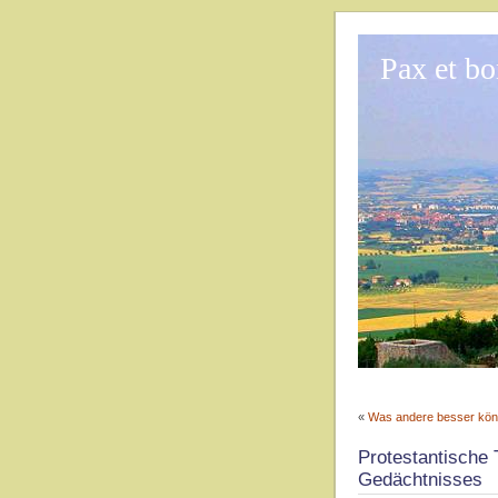
Pax et b
«
Was andere besser kö
Protestantische 
Gedächtnisses