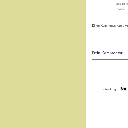
das ist 
Büchern 
Einen Kommentar dazu ver
Dein Kommentar
Quicktags: