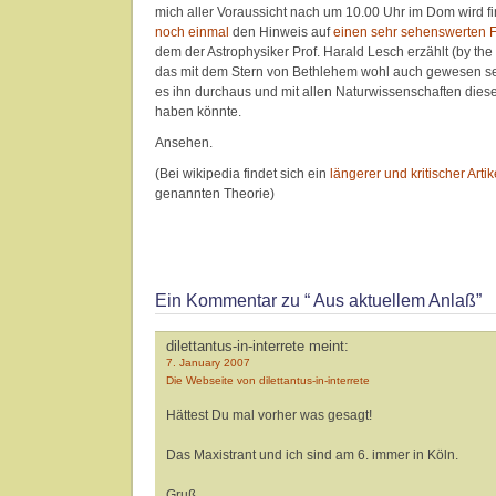
mich aller Voraussicht nach um 10.00 Uhr im Dom wird fi
noch einmal
den Hinweis auf
einen sehr sehenswerten F
dem der Astrophysiker Prof. Harald Lesch erzählt (by the 
das mit dem Stern von Bethlehem wohl auch gewesen sei
es ihn durchaus und mit allen Naturwissenschaften dies
haben könnte.
Ansehen.
(Bei wikipedia findet sich ein
längerer und kritischer Artik
genannten Theorie)
Ein Kommentar zu “ Aus aktuellem Anlaß”
dilettantus-in-interrete meint:
7. January 2007
Die Webseite von dilettantus-in-interrete
Hättest Du mal vorher was gesagt!
Das Maxistrant und ich sind am 6. immer in Köln.
Gruß