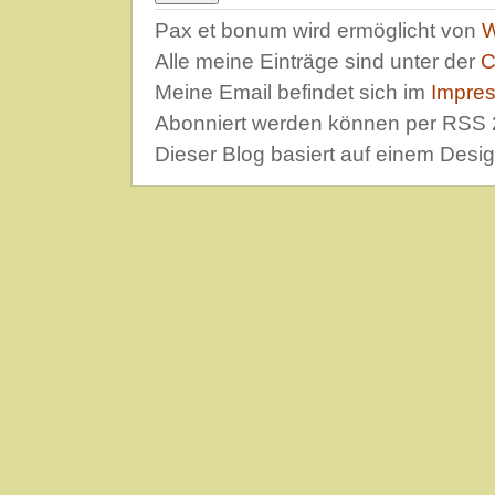
Pax et bonum wird ermöglicht von
W
Alle meine Einträge sind unter der
C
Meine Email befindet sich im
Impre
Abonniert werden können per RSS 
Dieser Blog basiert auf einem Desi