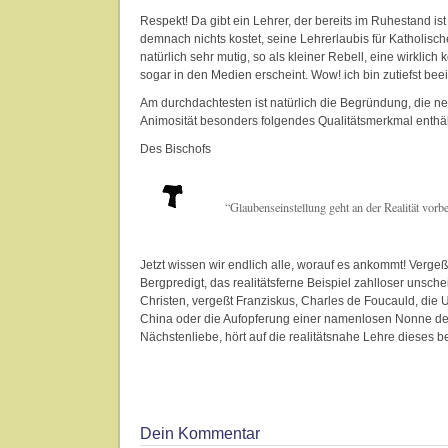
Respekt! Da gibt ein Lehrer, der bereits im Ruhestand i
demnach nichts kostet, seine Lehrerlaubis für Katholisc
natürlich sehr mutig, so als kleiner Rebell, eine wirklich 
sogar in den Medien erscheint. Wow! ich bin zutiefst beei
Am durchdachtesten ist natürlich die Begründung, die n
Animosität besonders folgendes Qualitätsmerkmal enthält 
Des Bischofs
“Glaubenseinstellung geht an der Realität vorbe
Jetzt wissen wir endlich alle, worauf es ankommt! Vergeßt
Bergpredigt, das realitätsferne Beispiel zahlloser unsch
Christen, vergeßt Franziskus, Charles de Foucauld, die U
China oder die Aufopferung einer namenlosen Nonne de
Nächstenliebe, hört auf die realitätsnahe Lehre diese
Dein Kommentar